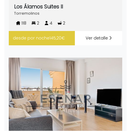
Los Álamos Suites II
Torremolinos
118
2
4
2
desde
por noche
145,20€
Ver detalle