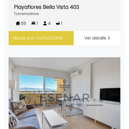
Playaflores Bella Vista 403
Torremolinos
55
1
4
1
desde
por noche
110,00€
Ver detalle