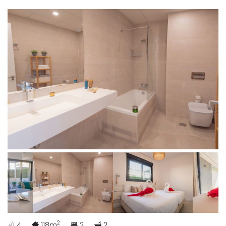
2
4
118m
2
2