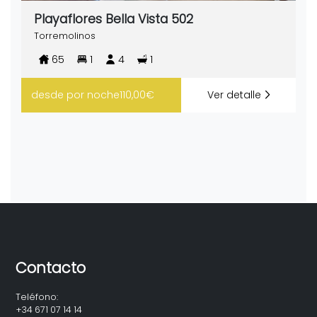
Playaflores Bella Vista 502
Torremolinos
65
1
4
1
desde
por noche
110,00€
Ver detalle
Contacto
Teléfono:
+34 671 07 14 14